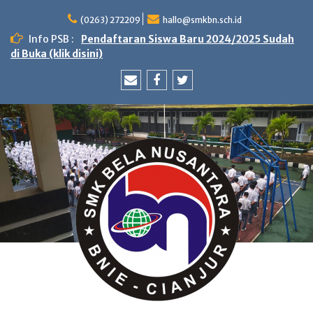
Skip
to
(0263) 272209
hallo@smkbn.sch.id
content
Info PSB :
Pendaftaran Siswa Baru 2024/2025 Sudah
di Buka (klik disini)
Email
Facebook
Twitter