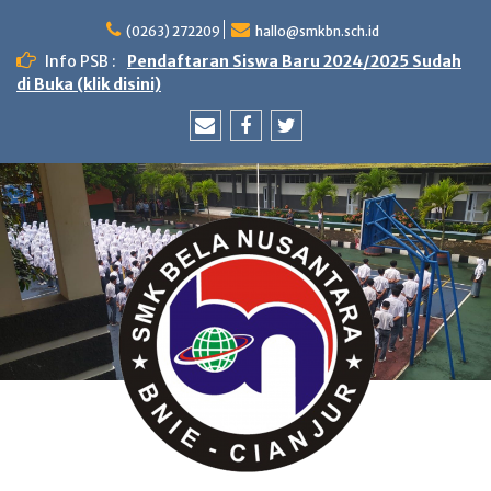
Skip
to
(0263) 272209
hallo@smkbn.sch.id
content
Info PSB :
Pendaftaran Siswa Baru 2024/2025 Sudah
di Buka (klik disini)
Email
Facebook
Twitter