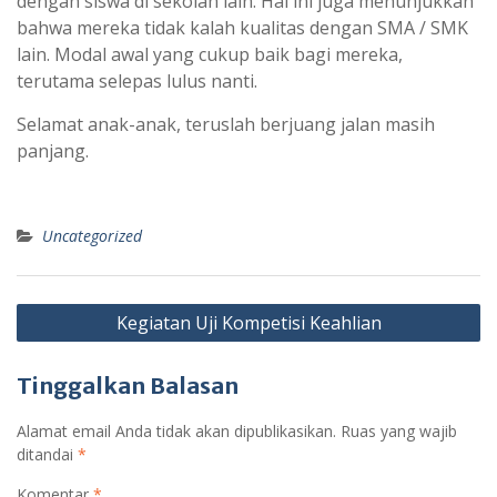
dengan siswa di sekolah lain. Hal ini juga menunjukkan
bahwa mereka tidak kalah kualitas dengan SMA / SMK
lain. Modal awal yang cukup baik bagi mereka,
terutama selepas lulus nanti.
Selamat anak-anak, teruslah berjuang jalan masih
panjang.
Uncategorized
Navigasi
Kegiatan Uji Kompetisi Keahlian
pos
Tinggalkan Balasan
Alamat email Anda tidak akan dipublikasikan.
Ruas yang wajib
ditandai
*
Komentar
*