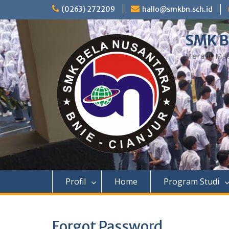
Skip
(0263) 272209
hallo@smkbn.sch.id
to
content
SMK B
Meraih Ma
Profil
Home
Program Studi
Forgot Password