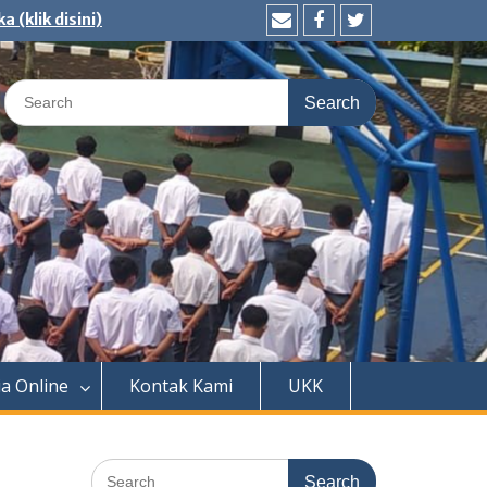
(klik disini)
Email
Facebook
Twitter
Search
for:
a Online
Kontak Kami
UKK
Search