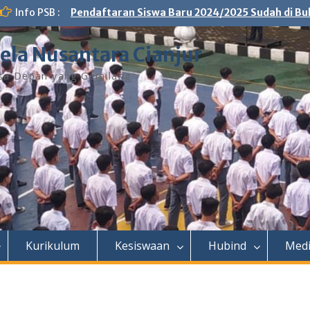
Info PSB :
Pendaftaran Siswa Baru 2024/2025 Sudah di Buka 
ela Nusantara Cianjur
sa Depan yang Gemilang
Kurikulum
Kesiswaan
Hubind
Medi